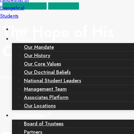
Hope for Tomorrow
Past Messages
The Hope of His
Home
About Us
Calling
Our Mandate
Our History
Our Core Values
Our Doctrinal Beliefs
Posted on
August 23, 2021
February 14, 2023
National Student Leaders
Management Team
Associates Platform
Our Locations
Stakeholders
Board of Trustees
Partners