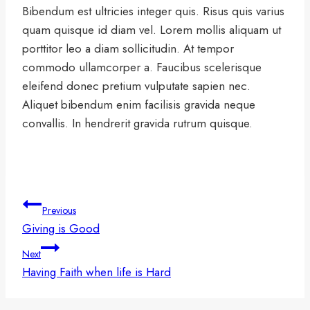
Bibendum est ultricies integer quis. Risus quis varius
quam quisque id diam vel. Lorem mollis aliquam ut
porttitor leo a diam sollicitudin. At tempor
commodo ullamcorper a. Faucibus scelerisque
eleifend donec pretium vulputate sapien nec.
Aliquet bibendum enim facilisis gravida neque
convallis. In hendrerit gravida rutrum quisque.
Post
Previous
navigation
Giving is Good
Next
Having Faith when life is Hard