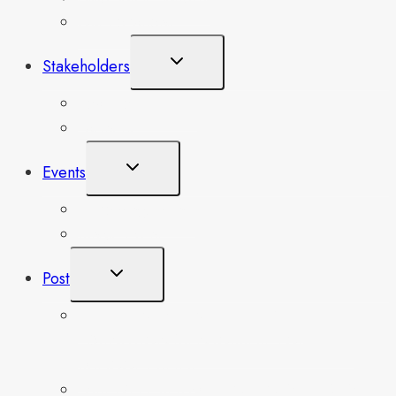
Our Locations
Toggle
Stakeholders
Child
Menu
Board of Trustees
Partners
Toggle
Events
Child
Menu
Upcoming Events
Single Event
Toggle
Post
Child
Menu
SLEFES IN PARTNERSHIP WITH
EDUNATION MENTORSHIP FOR THEIR
SCHOOL PUPILS
FAREWELL SERVICE FOR FORMER GS MR.