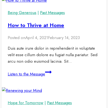
Being Generous
|
Past Messages
How to Thrive at Home
Posted on
April 4, 2021
February 14, 2023
Duis aute irure dolor in reprehenderit in voluptate
velit esse cillum dolore eu fugiat nulla pariatur. Sed
arcu non odio euismod lacinia. Sit…
How
Listen to the Message
to
Thrive
at
Home
Hope for Tomorrow
|
Past Messages