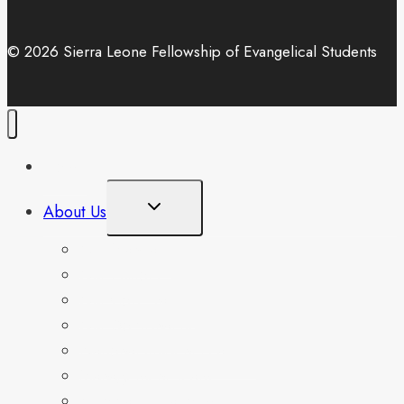
© 2026 Sierra Leone Fellowship of Evangelical Students
Home
Toggle
About Us
Child
Menu
Our Mandate
Our History
Our Core Values
Our Doctrinal Beliefs
National Student Leaders
Management Team
Associates Platform