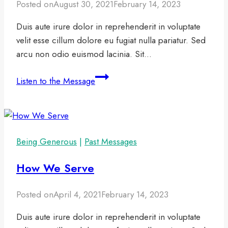
Posted on
August 30, 2021
February 14, 2023
Duis aute irure dolor in reprehenderit in voluptate
velit esse cillum dolore eu fugiat nulla pariatur. Sed
arcu non odio euismod lacinia. Sit…
Having
Listen to the Message
Faith
when
life
is
Being Generous
|
Past Messages
Hard
How We Serve
Posted on
April 4, 2021
February 14, 2023
Duis aute irure dolor in reprehenderit in voluptate