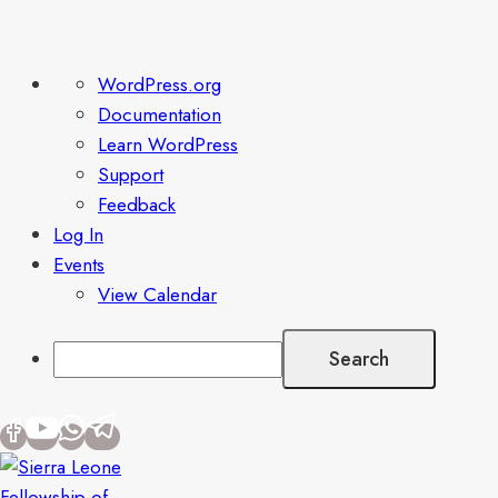
About
WordPress.org
WordPress
Documentation
Learn WordPress
Support
Feedback
Log In
Events
View Calendar
Search
Skip
to
content